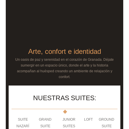
Arte, confort e identidad
Un oasis de paz y serenidad en el corazón de Granada. Déjate
sumergir en un espacio único, donde el arte y la historia
acompañan al huésped creando un ambiente de relajación y
confort.
NUESTRAS SUITES:
SUITE
GRAND
JUNIOR
LOFT
GROUND
NAZARÍ
SUITE
SUITES
SUITE